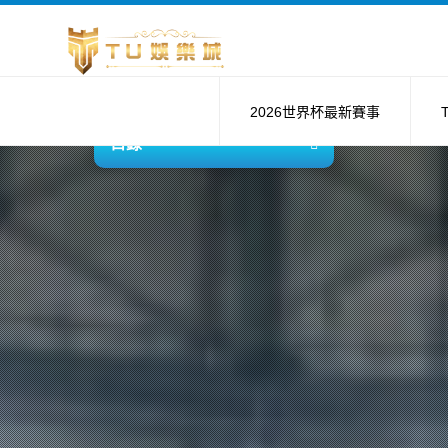
2026世界杯最新賽事
目錄