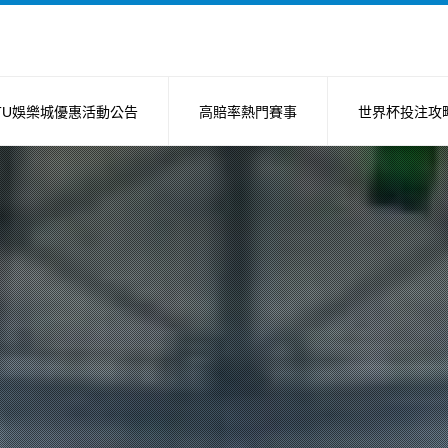
TU娛樂城優惠活動公告
高賠率熱門賽事
世界杯投注攻