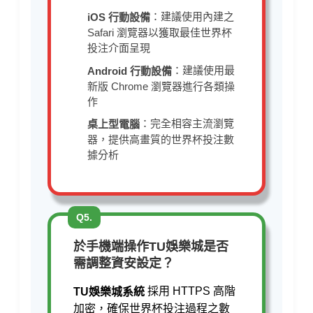
：建議使用內建之
iOS 行動設備
Safari 瀏覽器以獲取最佳世界杯
投注介面呈現
：建議使用最
Android 行動設備
新版 Chrome 瀏覽器進行各類操
作
：完全相容主流瀏覽
桌上型電腦
器，提供高畫質的世界杯投注數
據分析
Q5.
於手機端操作TU娛樂城是否
需調整資安設定？
採用 HTTPS 高階
TU娛樂城系統
加密，確保世界杯投注過程之數