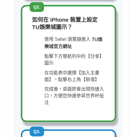
Q2.
如何在 iPhone 裝置上設定
TU娛樂城圖示？
使用 Safari 瀏覽器進入
TU娛
樂城官方網址
點擊下方導航列中的【分享】
圖示
在功能表中選擇【加入主畫
面】，點擊右上角【新增】
完成後，桌面即會出現快捷入
口，方便您快速參與世界杯投
注
Q3.