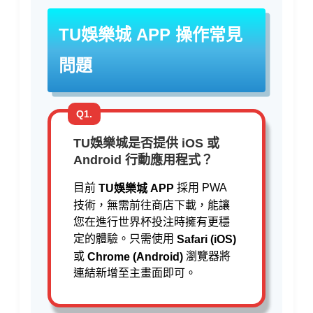
TU娛樂城 APP 操作常見
問題
Q1.
TU娛樂城是否提供 iOS 或
Android 行動應用程式？
目前
採用 PWA
TU娛樂城 APP
技術，無需前往商店下載，能讓
您在進行世界杯投注時擁有更穩
定的體驗。只需使用
Safari (iOS)
或
瀏覽器將
Chrome (Android)
連結新增至主畫面即可。