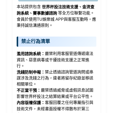
本站提供包含
世界杯投注技術支援、金流查
等全方位聯繫功能。
詢系統、賽事數據諮詢
會員於使用TU娛樂城 APP與客服互動時，應
秉持誠信溝通原則。
禁止行為清單
嚴禁利用客服管道傳遞違法
濫用諮詢系統：
資訊、惡意病毒或干擾技術支援之正常進
行。
禁止透過諮詢管道詢問或串
洗錢防制申報：
謀涉及洗錢之行為，違者將留存紀錄並移送
相關單位。
嚴禁透過威脅或虛假訊息試圖
不正當干預：
影響世界杯投注之結算結果或平台公平性。
客服回覆之任何專屬指引與
內容版權保護：
技術文件，未經書面授權不得散布於第三