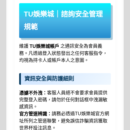
TU娛樂城｜諮詢安全管理
規範
維護
之通訊安全為會員義
TU娛樂城帳戶
務。凡透過登入狀態發出之任何客服指令，
均視為持卡人或帳戶本人之意圖。
資訊安全與防護細則
客服人員絕不會要求會員提供
憑據不外洩：
完整登入密碼，請勿於任何對話框中洩漏敏
感資訊。
請務必透過TU娛樂城官方網
官方管道辨識：
址所列之管道聯繫，避免誤信詐騙資訊獲取
世界杯投注訊息。