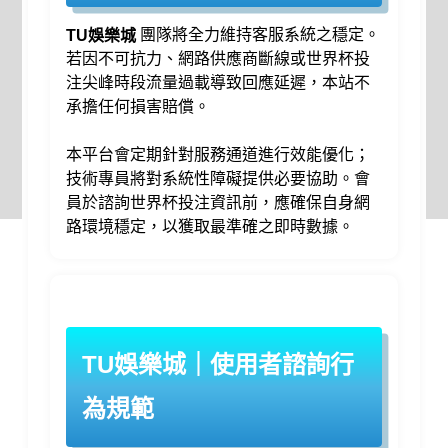
團隊將全力維持客服系統之穩定。
TU娛樂城
若因不可抗力、網路供應商斷線或世界杯投
注尖峰時段流量過載導致回應延遲，本站不
承擔任何損害賠償。
本平台會定期針對服務通道進行效能優化；
技術專員將對系統性障礙提供必要協助。會
員於諮詢世界杯投注資訊前，應確保自身網
路環境穩定，以獲取最準確之即時數據。
TU娛樂城｜使用者諮詢行
為規範