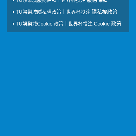
服務條款
TU娛樂城服務條款｜世界杯投注
隱私權政策
TU娛樂城隱私權政策｜世界杯投注
Cookie 政策
TU娛樂城Cookie 政策｜世界杯投注