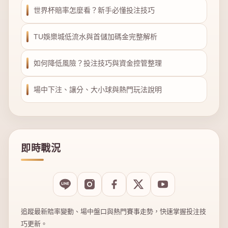
世界杯賠率怎麼看？新手必懂投注技巧
TU娛樂城低流水與首儲加碼金完整解析
如何降低風險？投注技巧與資金控管整理
場中下注、讓分、大小球與熱門玩法說明
即時戰況
追蹤最新賠率變動、場中盤口與熱門賽事走勢，快速掌握投注技
巧更新。