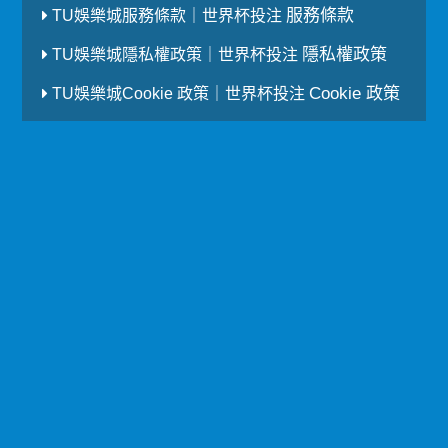
服務條款
TU娛樂城服務條款｜世界杯投注
隱私權政策
TU娛樂城隱私權政策｜世界杯投注
Cookie 政策
TU娛樂城Cookie 政策｜世界杯投注